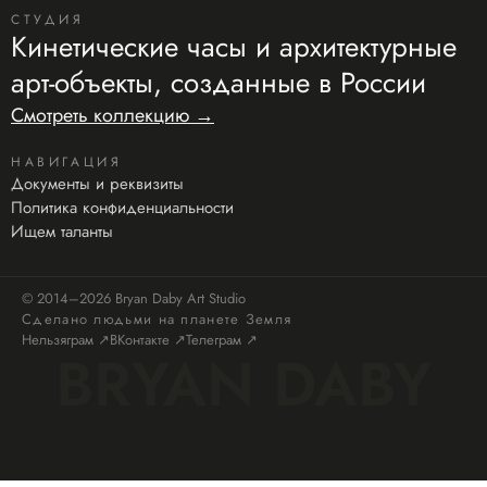
СТУДИЯ
Кинетические часы и архитектурные
арт-объекты, созданные в России
Смотреть коллекцию →
НАВИГАЦИЯ
Документы и реквизиты
Политика конфиденциальности
Ищем таланты
© 2014–2026 Bryan Daby Art Studio
Сделано людьми на планете Земля
Нельзяграм ↗
ВКонтакте ↗
Телеграм ↗
BRYAN DABY